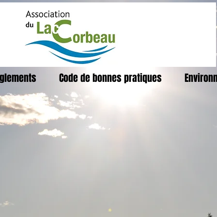
glements
Code de bonnes pratiques
Environ